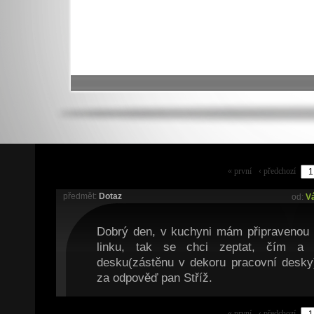
« první
‹ předchozí
předmět:
Dotaz
od:
Vá
Dobrý den, v kuchyni mám připravenou
linku, tak se chci zeptat, čím a 
desku(zástěnu v dekoru pracovní desky)
za odpověď pan Stříž.
« první
‹ předchozí