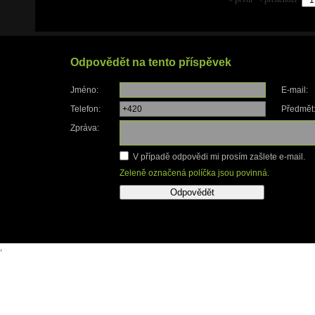
Odpovědět na tento příspěvek
Jméno:
E-mail:
Telefon:
Předmět
Zpráva:
V případě odpovědi mi prosím zašlete e-mail.
Zeleně označená políčka jsou povinná.
Odpovědět
,