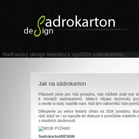
Sadrokarton design
Nadčasový design interiéru s využitím sádrokartonu…
Jak na sádrokarton
Připravili jsme pro Vás poradnu, kde můžete psát své d
k montáži sádrokartonů. Máte-li nějaký technický pr
a nevíte si rady, napište nám. Náš tým odborníků Vám pomů
Děkujeme za velice kladný ohlas na SDK poradnu. B
rádi, když se i vy zapojíte do diskuze a pomůžete ostatním 
s vlastních zkušeností.
SadrokartonDESIGN