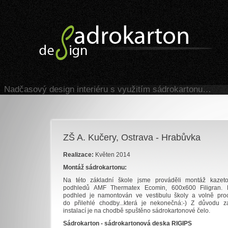
Sadrokarton design
Nadčasový design interiéru s využitím sádrokartonu…
ZŠ A. Kučery, Ostrava - Hrabůvka
Realizace:
Květen 2014
Montáž sádrokartonu:
Na této základní škole jsme prováděli montáž kazet
podhledů AMF Thermatex Ecomin, 600x600 Filigran. 
podhled je namontován ve vestibulu školy a volně pro
do přilehlé chodby...která je nekonečná:-) Z důvodu za
instalací je na chodbě spuštěno sádrokartonové čelo.
Sádrokarton - sádrokartonová deska RIGIPS